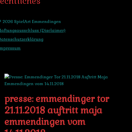
echtliches
© 2026 SpielArt Emmendingen
Haftungsausschluss (Disclaimer)
Datenschutzerklärung
Impressum
presse: emmendinger tor
21.11.2018 auftritt maja
emmendingen vom