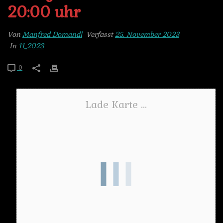
20:00 uhr
Von
Manfred Domandl
Verfasst
25. November 2023
In
11_2023
0
Lade Karte ...