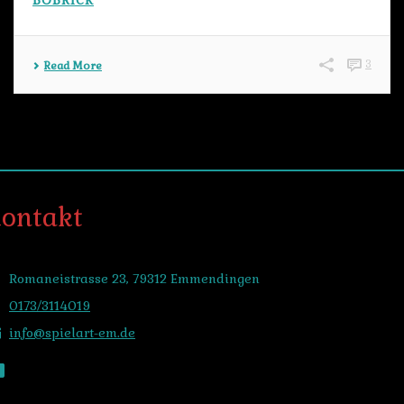
BOBRICK
3
Read More
kontakt
Romaneistrasse 23, 79312 Emmendingen
0173/3114019
info@spielart-em.de